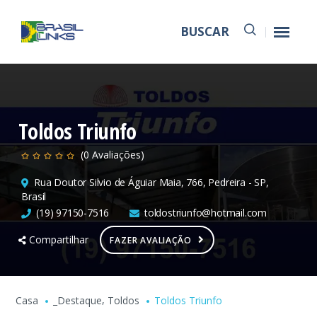
BUSCAR
Toldos Triunfo
(0 Avaliações)
Rua Doutor Silvio de Águiar Maia, 766, Pedreira - SP,
Brasil
(19) 97150-7516
toldostriunfo@hotmail.com
Compartilhar
FAZER AVALIAÇÃO
,
Casa
_Destaque
Toldos
Toldos Triunfo