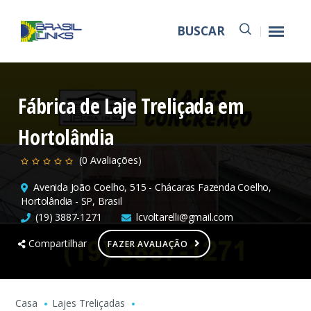
BUSCAR
Fábrica de Laje Treliçada em
Hortolândia
(0 Avaliações)
Avenida João Coelho, 515 - Chácaras Fazenda Coelho,
Hortolândia - SP, Brasil
(19) 3887-1271
lcvoltarelli@gmail.com
Compartilhar
FAZER AVALIAÇÃO
Casa
Lajes Treliçadas