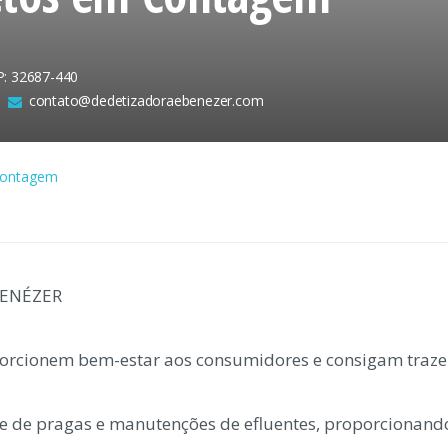
P: 32687-440
contato@dedetizadoraebenezer.com
Contagem
BENÉZER
oporcionem bem-estar aos consumidores e consigam traz
le de pragas e manutenções de efluentes, proporcionando