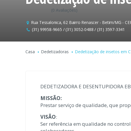
(0 Avaliações)
Rua Tessalonica, 62 Bairro Renascer - Betim/MG - CE
(31) 99958-9665 / (31) 3052-0488 / (31) 3597-3341
Casa
Dedetizadoras
Dedetização de insetos em 
DEDETIZADORA E DESENTUPIDORA E
MISSÃO:
Prestar serviço de qualidade, que pr
VISÃO
:
Ser referência em qualidade no contro
colaboradores.
​